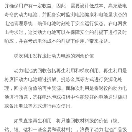
并确保用户有一定收益。因此，需要设计低成本、高充放电
寿命的动力电池，并配备实时监测电池健康和电能量状态的
电池管理系统，确保电池时刻处于安全运行状态。在电网发
出需求时，这类动力电池可以在保障安全的前提下进行及时
响应，并在考虑电池成本的前提下给用户带来收益。
梯次利用发挥废旧动力电池的剩余价值
动力电池的回收包括再生利用和梯次利用。再生利用是
将废旧动力电池通过拆解、提炼金属等方式进行资源化处
理，回收有价值的再生资源。而梯次利用是将退役的动力电
池进行筛选，选择电池包或模组中性能较好的电池通过储能
或备用电源等方式进行再次使用。
如果直接再生利用，将只能回收材料级的价值（镍、
钴、锂、锰和一些金属和碳材料），浪费了动力电池产品级