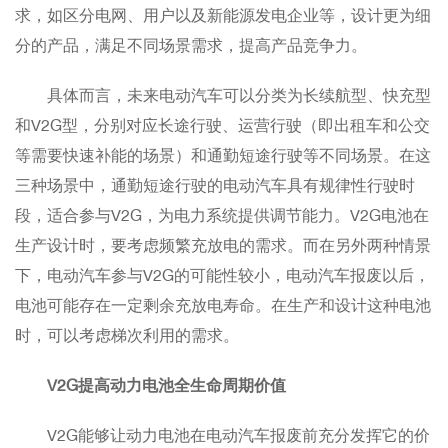
求，如区分电网、用户以及新能源发电企业等，设计更为细
分的产品，满足不同场景需求，提高产品竞争力。
具体而言，未来电动汽车可以分类为长续航型、快充型
和V2G型，分别对应长途行驶、运营行驶（即出租车和公交
等需要快速补能的场景）和通勤短途行驶等不同场景。在这
三种场景中，通勤短途行驶的电动汽车具有规律性行驶时
段，适合参与V2G，为电力系统提供调节能力。V2G电池在
生产设计时，要考虑频繁充放电的需求。而在另外两种情景
下，电动汽车参与V2G的可能性较小，电动汽车报废以后，
电池可能存在一定剩余充放电寿命。在生产和设计这种电池
时，可以考虑梯次利用的需求。
V2G提高动力电池全生命周期价值
V2G能够让动力电池在电动汽车报废前充分发挥它的价