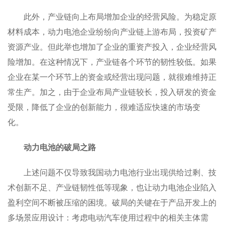
此外，产业链向上布局增加企业的经营风险。为稳定原
材料成本，动力电池企业纷纷向产业链上游布局，投资矿产
资源产业。但此举也增加了企业的重资产投入，企业经营风
险增加。在这种情况下，产业链各个环节的韧性较低。如果
企业在某一个环节上的资金或经营出现问题，就很难维持正
常生产。加之，由于企业布局产业链较长，投入研发的资金
受限，降低了企业的创新能力，很难适应快速的市场变
化。
动力电池的破局之路
上述问题不仅导致我国动力电池行业出现供给过剩、技
术创新不足、产业链韧性低等现象，也让动力电池企业陷入
盈利空间不断被压缩的困境。破局的关键在于产品开发上的
多场景应用设计：考虑电动汽车使用过程中的相关主体需