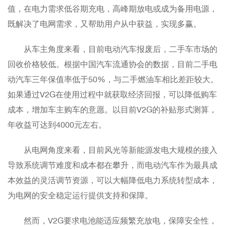
值，在电力需求低谷期充电，高峰期放电或成为备用电源，
既解决了电网需求，又帮助用户从中获益，实现多赢。
从车主角度来看，目前电动汽车报废后，二手车市场的
回收价格较低。根据中国汽车流通协会的数据，目前二手电
动汽车三年保值率低于50%，与二手燃油车相比差距较大。
如果通过V2G在使用过程中就获取经济回报，可以降低购车
成本，增加车主购车的意愿。以目前V2G的补贴形式测算，
年收益可达到4000元左右。
从电网角度来看，目前风光等新能源发电大规模的接入
导致系统调节难度和成本都在攀升，而电动汽车作为最具成
本效益的灵活调节资源，可以大幅降低电力系统转型成本，
为电网的安全稳定运行提供支持和保障。
然而，V2G要求电池能适应频繁充放电，保障安全性，