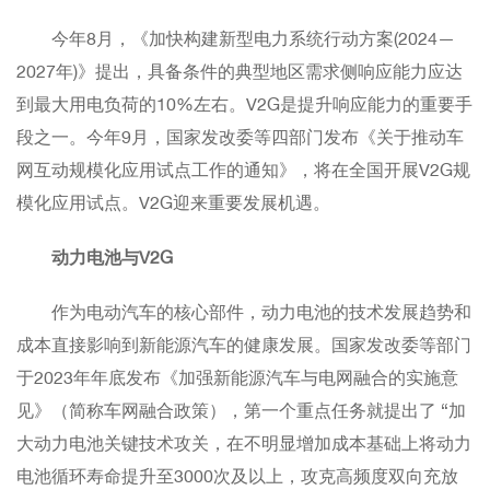
今年8月，《加快构建新型电力系统行动方案(2024—
2027年)》提出，具备条件的典型地区需求侧响应能力应达
到最大用电负荷的10%左右。V2G是提升响应能力的重要手
段之一。今年9月，国家发改委等四部门发布《关于推动车
网互动规模化应用试点工作的通知》，将在全国开展V2G规
模化应用试点。V2G迎来重要发展机遇。
动力电池与V2G
作为电动汽车的核心部件，动力电池的技术发展趋势和
成本直接影响到新能源汽车的健康发展。国家发改委等部门
于2023年年底发布《加强新能源汽车与电网融合的实施意
见》（简称车网融合政策），第一个重点任务就提出了 “加
大动力电池关键技术攻关，在不明显增加成本基础上将动力
电池循环寿命提升至3000次及以上，攻克高频度双向充放