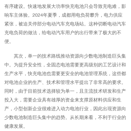
有序建设。快速地发展大功率快充电池只会导致充电难，影
响车主体验。2024年夏季，成都用电负荷攀升，电力供应
紧张，被迫关停部分电动汽车充电场站。这种切断电动汽车
充电负荷的做法，给电动汽车用户的出行带来了极大的不
便。
其次，单一的技术路线推动资源向少数电池制造巨头集
中。为提升安全性，全固态电池需要更高级别的工艺设计和
生产水平，快充电池也需要更安全的电池管理系统，这些都
对电池企业的生产、技术和管理水平提出了非常高的要求。
同时，由于目前技术选择较为单一，且主流技术研发和生产
投入大，需要企业具有雄厚的资金来支撑原材料供应和生
产，小型创新企业很难进入动力电池行业，因此出现资源向
少数电池制造巨头集中的趋势。从长期来看，不利于行业的
健康发展。