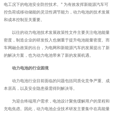
电工况下的电池安全防控技术。” 为有效发挥新能源汽车可
控负荷或移动储能的灵活性调节能力，动力电池的技术发展
和成本控制至关重要。
以往的动力电池技术发展政策性文件主要关注电池能量
密度，制造企业的研发投入也侧重于提升电池能量密度。而
车网融合政策的出台，为电网和新能源汽车的发展提出了新
的解决方案，也为动力电池带来了新的发展机遇。
动力电池的行业困境
动力电池行业目前面临的问题包括同质化竞争严重、成
本居高，以及安全隐患亟需得到解决等。
为迎合终端用户需求，电池设计聚焦缓解用户的里程和
充电焦虑。因此，动力电池企业技术研发主要集中在高能量