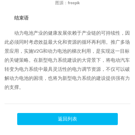
图源：freepik
结束语
动力电池产业的健康发展依赖于产业链的可持续性，因
此必须同时考虑效益最大化和资源的循环再利用。推广多场
景应用，实施V2G和动力电池的梯次利用，是实现这一目标
的关键策略。在新型电力系统建设的大背景下，将电动汽车
转变为电力系统中最具灵活性的电力调节资源，不仅可以破
解动力电池的困境，也将为新型电力系统的建设提供强有力
的支撑。
返回列表