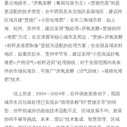
重点地级市，“厌氧发酵（餐厨垃圾为主）+焚烧兜底”则是
更适配的技术类型；在中西部及东北地区县级地区，建议跨
区域共建“焚烧厂+小型化堆肥”；在长三角城市群，如上
海、杭州、苏州等，建议采用“预处理+厌氧发酵+焚烧协同
+堆肥”方式；在京津冀等核心城市及周边，“焚烧+厌氧发酵
+秸秆炭基肥制备”是较为适配的处理方案；在全国县域农村
地区，如重庆彭水、贵州毕节等，建议采用“小型高温好氧
堆肥+户用沼气+秸秆还田”处理路线；对于全国范围内有条
件的市场化项目，可推广“厌氧发酵（沼气回收）+规模化堆
肥”技术。
综上所述，2004—2024年，在环保政策推动下，我国
城市生活垃圾处理已实现从“填埋依赖”到“焚烧主导”的转
型，但甲烷减排仍面临技术适配不足、区域发展不均、政策
协同不够等挑战。未来，需以“技术集成、智慧管理、区域