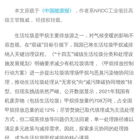
本文原载于
《中国能源报》
，作者系NRDC工业项目高
级主管魏威，
经授权转载。
生活垃圾是甲烷主要排放源之一，对气候变暖的影响不
容忽视。在“双碳”目标引领下，我国已将生活垃圾甲烷减排
纳入关键治理议程。《“十四五”城镇生活垃圾分类和处理设
施发展规划》明确要求减少有机垃圾填埋，《甲烷排放控制
行动方案》进一步提出垃圾填埋场甲烷与恶臭污染物协同治
理，推动生活垃圾处理从“无害化”向“减污降碳协同增效”转
型。但现实挑战依然严峻。公开数据显示，2021年我国有
机废弃物（包括生活垃圾）甲烷排放量约708万吨，占全国
甲烷排放总量的近12%；尽管焚烧已取代填埋成为主流处理
方式，但二噁英排放等问题仍无法回避，单一处理路径难以
满足多元政策与减排需求。因此，探索多元协同的处理路
径，成为生活垃圾甲烷减排的核心课题。