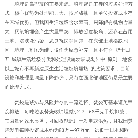
填埋是高排放的主要来源。填埋曾是主导的垃圾处理方
式，核心优势为处理能力大、技术成熟，且单位投资成本存
在区域优势。但我国生活垃圾含水率高、易降解有机物含量
大，厌氧填埋会产生大量甲烷，排放强度极高，还存在占用
土地、渗滤液污染、恶臭扰民等问题。在东部土地稀缺地
区，填埋已难以为继，仅作为应急补充，且不符合《“十四
五”城镇生活垃圾分类和处理设施发展规划》中“原则上地级
以上城市不再新建原生生活垃圾填埋场”的政策要求，目前
设施和处理量均呈下降趋势，只有在西北部地区仍是最主要
的处理方式。
焚烧是减排与风险并存的主流选择。焚烧可基本避免甲
烷排放，每吨垃圾焚烧较填埋减少12—56千克甲烷排放，
其减量化效果显著，可回收能源用于发电或供热，且我国焚
烧发电每吨投资成本约为83万—97万元，远低于日本和欧