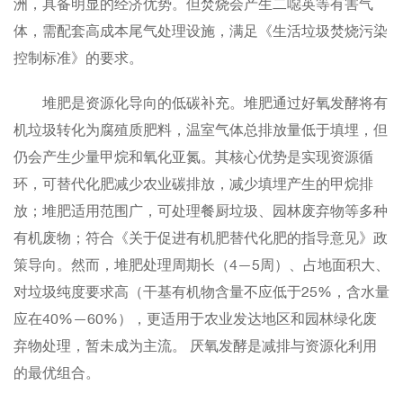
洲，具备明显的经济优势。但焚烧会产生二噁英等有害气
体，需配套高成本尾气处理设施，满足《生活垃圾焚烧污染
控制标准》的要求。
堆肥是资源化导向的低碳补充。堆肥通过好氧发酵将有
机垃圾转化为腐殖质肥料，温室气体总排放量低于填埋，但
仍会产生少量甲烷和氧化亚氮。其核心优势是实现资源循
环，可替代化肥减少农业碳排放，减少填埋产生的甲烷排
放；堆肥适用范围广，可处理餐厨垃圾、园林废弃物等多种
有机废物；符合《关于促进有机肥替代化肥的指导意见》政
策导向。然而，堆肥处理周期长（4—5周）、占地面积大、
对垃圾纯度要求高（干基有机物含量不应低于25%，含水量
应在40%—60%），更适用于农业发达地区和园林绿化废
弃物处理，暂未成为主流。 厌氧发酵是减排与资源化利用
的最优组合。