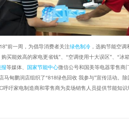
8.18”前一周，为倡导消费者关注
绿色制冷
，选购节能空调
贴：购买能效高的家电更省钱”、“空调使用十大误区”、“冰
境报
等媒体、
国家节能中心
微信公号和国美等电器零售商门
马甸鹏润店组织了“818绿色回收 我参与”宣传活动。
DC呼吁家电制造商和零售商为卖场销售人员提供节能知